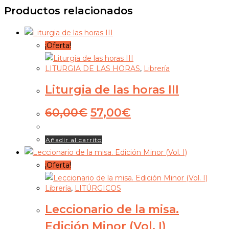
Productos relacionados
¡Oferta!
LITURGIA DE LAS HORAS
,
Librería
Liturgia de las horas III
El
El
60,00
€
57,00
€
precio
precio
original
actual
Añadir al carrito
era:
es:
60,00€.
57,00€.
¡Oferta!
Librería
,
LITÚRGICOS
Leccionario de la misa.
Edición Minor (Vol. I)