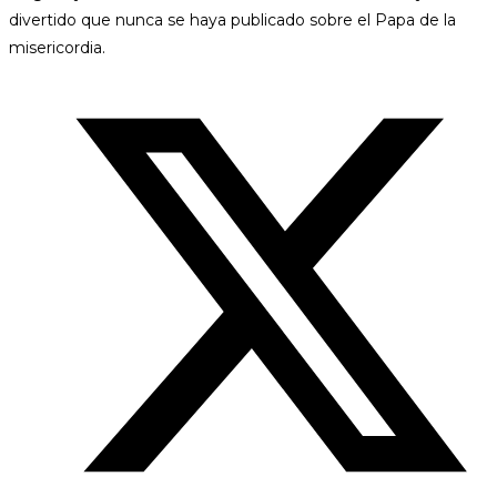
divertido que nunca se haya publicado sobre el Papa de la
misericordia.
Opens
in
a
new
window