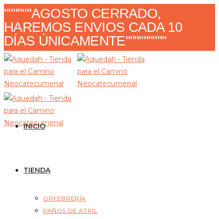
Ir
""""""AGOSTO CERRADO,
al
HAREMOS ENVIOS CADA 10
contenido
DÍAS ÚNICAMENTE"""""""""
INICIO
TIENDA
ORFEBRERÍA
PAÑOS DE ATRIL