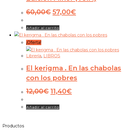
El
El
60,00
€
57,00
€
precio
precio
original
actual
Añadir al carrito
era:
es:
60,00€.
57,00€.
¡Oferta!
Librería
,
LIBROS
El kerigma . En las chabolas
con los pobres
El
El
12,00
€
11,40
€
precio
precio
original
actual
Añadir al carrito
era:
es:
12,00€.
11,40€.
Productos