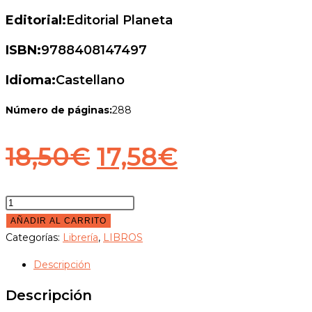
Editorial:
Editorial Planeta
ISBN:
9788408147497
Idioma:
Castellano
Número de páginas:
288
El
El
18,50
€
17,58
€
precio
precio
original
actual
EL
PAPA
AÑADIR AL CARRITO
era:
es:
DE
Categorías:
Librería
,
LIBROS
18,50€.
17,58€.
LA
Descripción
MISERICORDIA
cantidad
Descripción