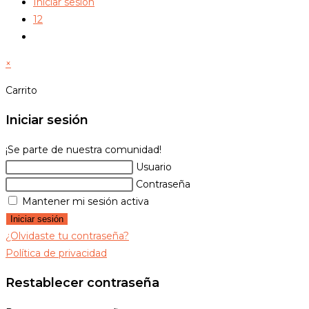
Iniciar sesión
12
Alternar
búsqueda
×
de
la
Carrito
web
Iniciar sesión
¡Se parte de nuestra comunidad!
Usuario
Contraseña
Mantener mi sesión activa
Iniciar sesión
¿Olvidaste tu contraseña?
Política de privacidad
Restablecer contraseña