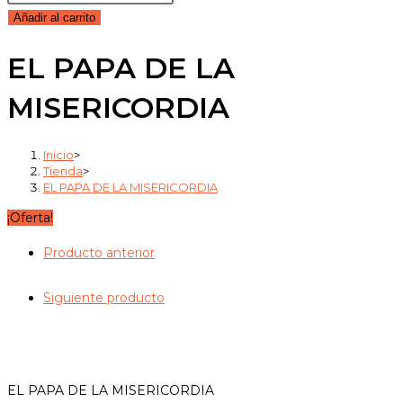
original
actual
PAPA
Añadir al carrito
era:
es:
DE
18,50€.
17,58€.
EL PAPA DE LA
LA
MISERICORDIA
MISERICORDIA
cantidad
Inicio
>
Tienda
>
EL PAPA DE LA MISERICORDIA
¡Oferta!
Producto anterior
Siguiente producto
EL PAPA DE LA MISERICORDIA