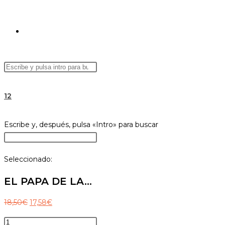
ALTERNAR
Buscar
Pulsa
BÚSQUEDA
en
Escape
esta
para
12
web
cerrar
el
DE
Buscar
Escribe y, después, pulsa «Intro» para buscar
panel
en
Pulsa
de
esta
Escape
búsqueda.
Seleccionado:
web
para
LA
cerrar
EL PAPA DE LA…
el
panel
El
El
18,50
€
17,58
€
WEB
de
precio
precio
EL
búsqueda.