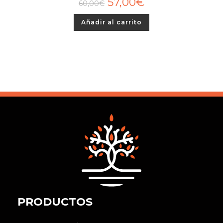
57,00
€
60,00
€
A!
Añadir al carrito
PRODUCTOS