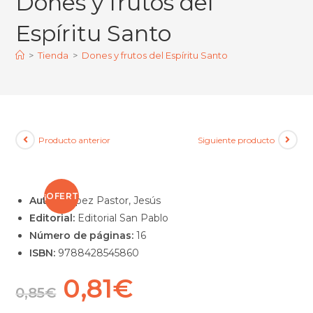
Dones y frutos del
Espíritu Santo
>
Tienda
>
Dones y frutos del Espíritu Santo
Producto anterior
Siguiente producto
¡OFERT
Autor:
López Pastor, Jesús
Editorial:
Editorial San Pablo
A!
Número de páginas:
16
ISBN:
9788428545860
0,81
€
0,85
€