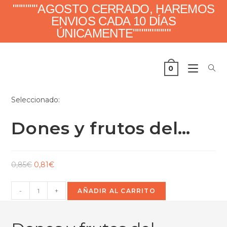
""""""AGOSTO CERRADO, HAREMOS
ENVIOS CADA 10 DÍAS
ÚNICAMENTE"""""""""
0
Seleccionado:
Dones y frutos del…
0,85
€
0,81
€
-
+
AÑADIR AL CARRITO