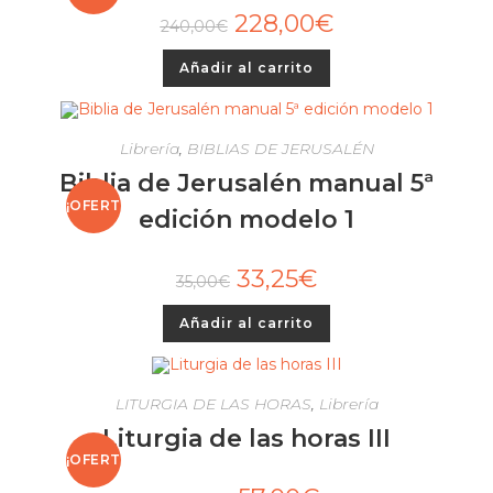
228,00
€
240,00
€
A!
Añadir al carrito
Librería
,
BIBLIAS DE JERUSALÉN
Biblia de Jerusalén manual 5ª
¡OFERT
edición modelo 1
A!
33,25
€
35,00
€
Añadir al carrito
LITURGIA DE LAS HORAS
,
Librería
Liturgia de las horas III
¡OFERT