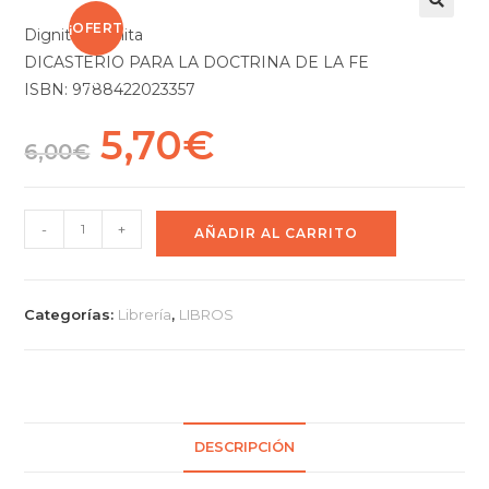
¡OFERT
Dignitas infinita
DICASTERIO PARA LA DOCTRINA DE LA FE
A!
ISBN: 9788422023357
5,70
€
6,00
€
-
+
AÑADIR AL CARRITO
Categorías:
Librería
,
LIBROS
DESCRIPCIÓN