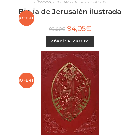
Librería
,
BIBLIAS DE JERUSALÉN
Biblia de Jerusalén ilustrada
¡OFERT
94,05
€
99,00
€
A!
Añadir al carrito
¡OFERT
A!