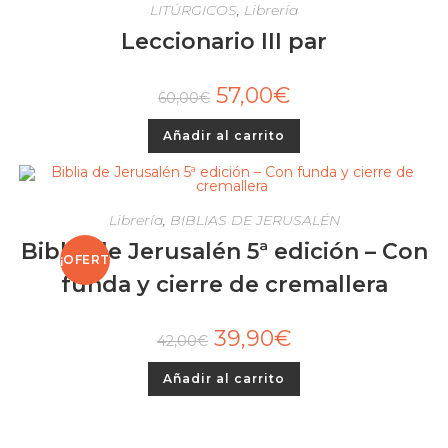
LITÚRGICOS
,
Librería
Leccionario III par
57,00
€
60,00
€
Añadir al carrito
Librería
,
BIBLIAS DE JERUSALÉN
Biblia de Jerusalén 5ª edición – Con
¡OFERT
funda y cierre de cremallera
A!
39,90
€
42,00
€
Añadir al carrito