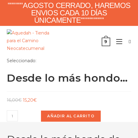
""""""AGOSTO CERRADO, HAREMOS
ENVIOS CADA 10 DÍAS
ÚNICAMENTE"""""""""
9
Seleccionado:
Desde lo más hondo…
16,00
€
15,20
€
AÑADIR AL CARRITO