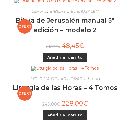
Librería
,
BIBLIAS DE JERUSALÉN
Biblia de Jerusalén manual 5ª
¡OFERT
edición – modelo 2
A!
48,45
€
51,00
€
Añadir al carrito
LITURGIA DE LAS HORAS
,
Librería
Liturgia de las Horas – 4 Tomos
¡OFERT
228,00
€
240,00
€
A!
Añadir al carrito