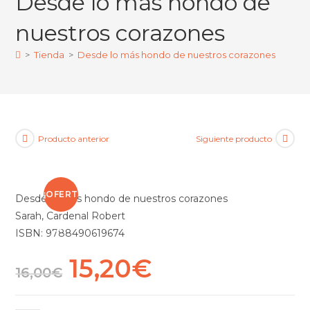
Desde lo más hondo de
nuestros corazones
>
Tienda
>
Desde lo más hondo de nuestros corazones
Producto anterior
Siguiente producto
¡OFERT
Desde lo más hondo de nuestros corazones
Sarah, Cardenal Robert
A!
ISBN: 9788490619674
15,20
€
16,00
€