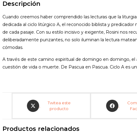
Descripción
Cuando creemos haber comprendido las lecturas que la liturgia 
dedicada al ciclo litúrgico A, el reconocido biblista y predica
de cada pasaje. Con su estilo incisivo y exigente, Rosini nos re
deliberadamente punzantes, no solo iluminan la lectura mateana
cómodas.
A través de este camino espiritual de domingo en domingo, el a
cuestión de vida o muerte. De Pascua en Pascua. Ciclo A es un 
Opens
Opens
Twitea este
Comp
in
in
producto
Fa
a
a
new
new
window
window
Productos relacionados