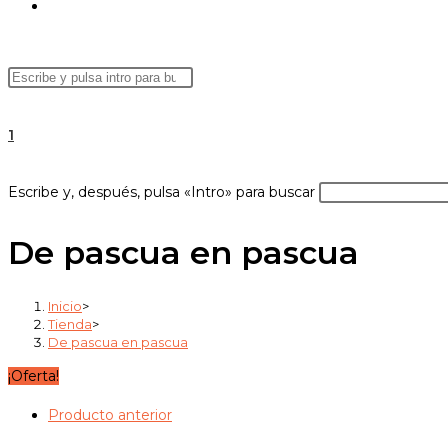
ALTERNAR
Buscar
Pulsa
BÚSQUEDA
en
Escape
esta
para
1
web
cerrar
el
DE
Buscar
Escribe y, después, pulsa «Intro» para buscar
panel
en
de
esta
De pascua en pascua
búsqueda.
web
LA
Inicio
>
Tienda
>
De pascua en pascua
WEB
¡Oferta!
Producto anterior