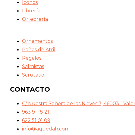
Iconos
Librería
Orfebrería
Ornamentos
Paños de Atril
Regalos
Salmistas
Scrutatio
CONTACTO
C/ Nuestra Señora de las Nieves 3, 46003 - Vale
963 91 18 21
622 51 01 09
info@aquedah.com