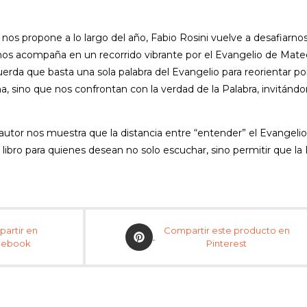
nos propone a lo largo del año, Fabio Rosini vuelve a desafiarno
dor nos acompaña en un recorrido vibrante por el Evangelio de Ma
cuerda que basta una sola palabra del Evangelio para reorientar p
, sino que nos confrontan con la verdad de la Palabra, invitándo
utor nos muestra que la distancia entre “entender” el Evangelio y
libro para quienes desean no solo escuchar, sino permitir que la
Opens
artir en
Compartir este producto en
in
cebook
Pinterest
a
new
window