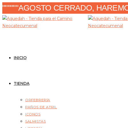
Ir
""""""AGOSTO CERRADO, HAREMOS
al
contenido
INICIO
TIENDA
ORFEBRERÍA
PAÑOS DE ATRIL
ICONOS
SALMISTAS