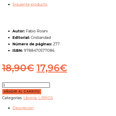
Siguiente producto
Autor:
Fabio Rosini
Editorial:
Cristiandad
Número de páginas:
277
ISBN:
9788470577086
El
El
18,90
€
17,96
€
precio
precio
original
actual
De
pascua
AÑADIR AL CARRITO
era:
es:
en
Categorías:
Librería
,
LIBROS
18,90€.
17,96€.
pascua
Descripción
cantidad