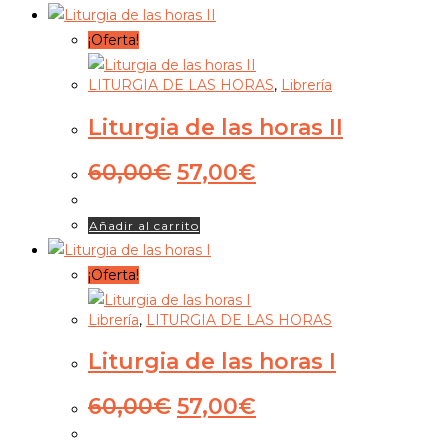
¡Oferta!
LITURGIA DE LAS HORAS
,
Librería
Liturgia de las horas II
El
El
60,00
€
57,00
€
precio
precio
original
actual
Añadir al carrito
era:
es:
60,00€.
57,00€.
¡Oferta!
Librería
,
LITURGIA DE LAS HORAS
Liturgia de las horas I
El
El
60,00
€
57,00
€
precio
precio