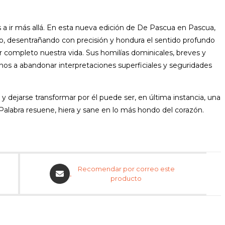
s a ir más allá. En esta nueva edición de De Pascua en Pascua,
teo, desentrañando con precisión y hondura el sentido profundo
or completo nuestra vida. Sus homilías dominicales, breves y
nos a abandonar interpretaciones superficiales y seguridades
 dejarse transformar por él puede ser, en última instancia, una
 Palabra resuene, hiera y sane en lo más hondo del corazón.
Opens
Recomendar por correo este
in
producto
a
new
window