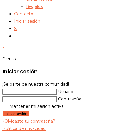
Regalos
Contacto
Iniciar sesión
8
Alternar
búsqueda
×
de
la
Carrito
web
Iniciar sesión
¡Se parte de nuestra comunidad!
Usuario
Contraseña
Mantener mi sesión activa
Iniciar sesión
¿Olvidaste tu contraseña?
Política de privacidad