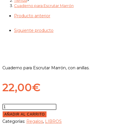
Tienda
>
Cuaderno para Escrutar Marrón
Producto anterior
Siguiente producto
Cuaderno para Escrutar Marrón, con anillas.
22,00
€
Cuaderno
para
AÑADIR AL CARRITO
Escrutar
Categorías:
Regalos
,
LIBROS
Marrón