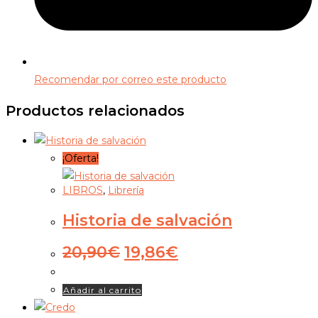
Recomendar por correo este producto
Productos relacionados
¡Oferta!
LIBROS
,
Librería
Historia de salvación
El
El
20,90
€
19,86
€
precio
precio
original
actual
Añadir al carrito
era:
es:
20,90€.
19,86€.