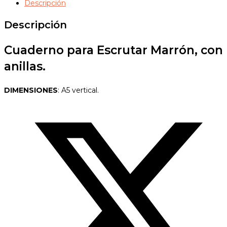
Descripción
cantidad
Descripción
Cuaderno para Escrutar Marrón, con
anillas.
DIMENSIONES
: A5 vertical.
Opens
in
a
new
window