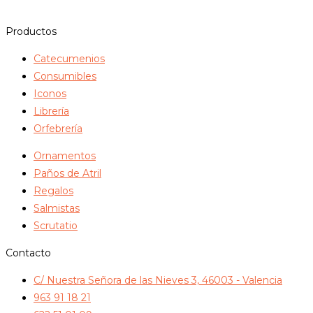
100,00€.
95,00€.
Productos
Catecumenios
Consumibles
Iconos
Librería
Orfebrería
Ornamentos
Paños de Atril
Regalos
Salmistas
Scrutatio
Contacto
C/ Nuestra Señora de las Nieves 3, 46003 - Valencia
963 91 18 21