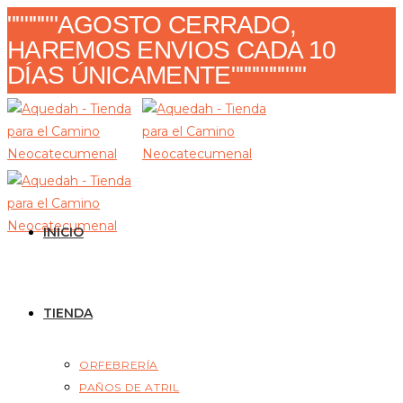
Ir
""""""AGOSTO CERRADO,
al
HAREMOS ENVIOS CADA 10
contenido
DÍAS ÚNICAMENTE"""""""""
INICIO
TIENDA
ORFEBRERÍA
PAÑOS DE ATRIL