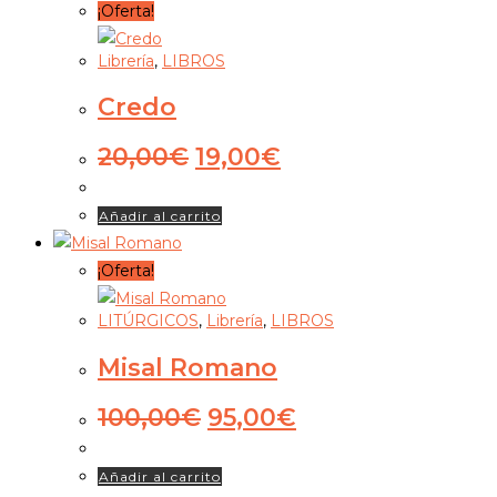
¡Oferta!
Librería
,
LIBROS
Credo
El
El
20,00
€
19,00
€
precio
precio
original
actual
Añadir al carrito
era:
es:
20,00€.
19,00€.
¡Oferta!
LITÚRGICOS
,
Librería
,
LIBROS
Misal Romano
El
El
100,00
€
95,00
€
precio
precio
original
actual
Añadir al carrito
era:
es: