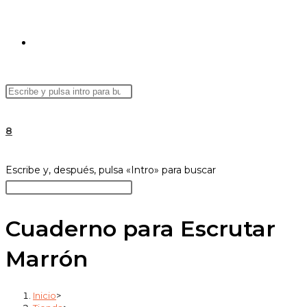
ALTERNAR
Buscar
Pulsa
BÚSQUEDA
en
Escape
esta
para
8
web
cerrar
el
DE
Buscar
Escribe y, después, pulsa «Intro» para buscar
panel
en
Pulsa
de
esta
Escape
búsqueda.
web
para
Cuaderno para Escrutar
LA
cerrar
Marrón
el
panel
WEB
de
Inicio
>
búsqueda.