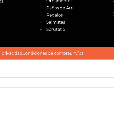
Ornamentos
os
Paños de Atril
Regalos
Salmistas
Scrutatio
e privacidad
Condiciones de compra
Envíos