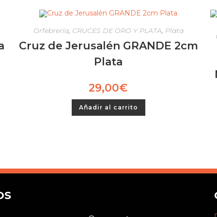
Orfebrería
,
CRUCES DE ORO Y PLATA
,
Plata
a
Cruz de Jerusalén GRANDE 2cm
Plata
29,00
€
Añadir al carrito
OS