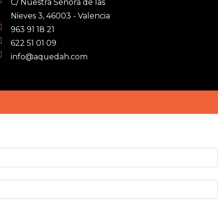
C/ Nuestra Señora de las
Nieves 3, 46003 - Valencia
963 91 18 21
622 51 01 09
info@aquedah.com