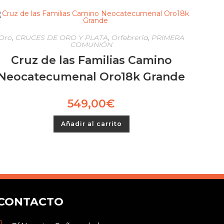
Oro
,
CRUCES DE ORO Y PLATA
,
Orfebrería
,
PRIMERA
COMUNIÓN
Cruz de las Familias Camino
Neocatecumenal Oro18k Grande
549,00
€
Añadir al carrito
CONTACTO