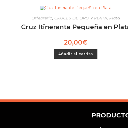
Orfebrería
,
CRUCES DE ORO Y PLATA
,
Plata
Cruz Itinerante Pequeña en Plat
20,00
€
Añadir al carrito
PRODUCT