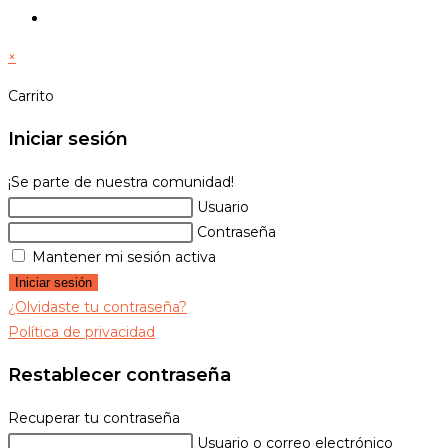
Alternar
búsqueda
×
de
la
Carrito
web
Iniciar sesión
¡Se parte de nuestra comunidad!
Usuario
Contraseña
Mantener mi sesión activa
Iniciar sesión
¿Olvidaste tu contraseña?
Política de privacidad
Restablecer contraseña
Recuperar tu contraseña
Usuario o correo electrónico