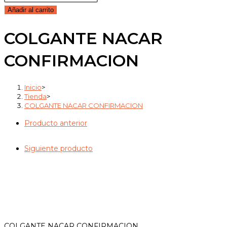
NACAR
Añadir al carrito
CONFIRMACION
COLGANTE NACAR
cantidad
CONFIRMACION
Inicio
>
Tienda
>
COLGANTE NACAR CONFIRMACION
Producto anterior
Siguiente producto
COLGANTE NACAR CONFIRMACION