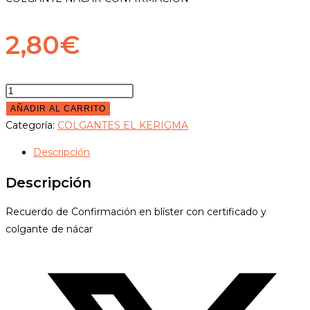
2,80
€
COLGANTE
NACAR
AÑADIR AL CARRITO
CONFIRMACION
Categoría:
COLGANTES EL KERIGMA
cantidad
Descripción
Descripción
Recuerdo de Confirmación en blíster con certificado y
colgante de nácar
Opens
in
a
new