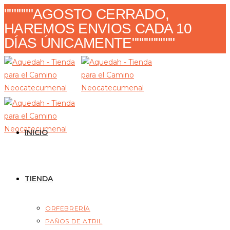
Ir
""""""AGOSTO CERRADO,
al
HAREMOS ENVIOS CADA 10
contenido
DÍAS ÚNICAMENTE"""""""""
INICIO
TIENDA
ORFEBRERÍA
PAÑOS DE ATRIL