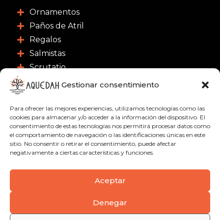
Ornamentos
Paños de Atril
Regalos
Salmistas
Scrutatio
Gestionar consentimiento
CONTACTO
Para ofrecer las mejores experiencias, utilizamos tecnologías como las
C/ Nuestra Señora de las Nieves 3, 46003 -
cookies para almacenar y/o acceder a la información del dispositivo. El
Valencia
consentimiento de estas tecnologías nos permitirá procesar datos como
el comportamiento de navegación o las identificaciones únicas en este
963 91 18 21
sitio. No consentir o retirar el consentimiento, puede afectar
negativamente a ciertas características y funciones.
622 51 01 09
info@aquedah.com
Aceptar
Denegar
Política de privacidad
Condiciones de compra
Envíos