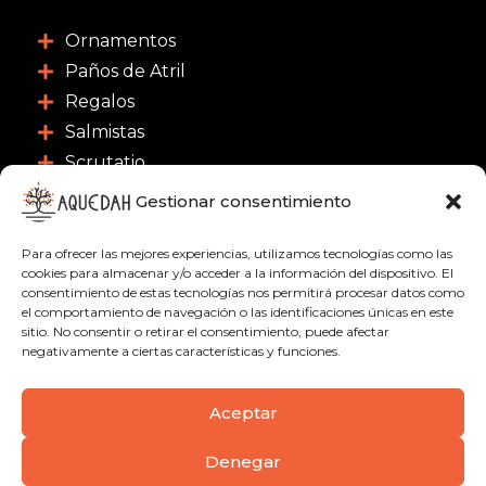
Ornamentos
Paños de Atril
Regalos
Salmistas
Scrutatio
Gestionar consentimiento
CONTACTO
Para ofrecer las mejores experiencias, utilizamos tecnologías como las
C/ Nuestra Señora de las Nieves 3, 46003 -
cookies para almacenar y/o acceder a la información del dispositivo. El
Valencia
consentimiento de estas tecnologías nos permitirá procesar datos como
el comportamiento de navegación o las identificaciones únicas en este
963 91 18 21
sitio. No consentir o retirar el consentimiento, puede afectar
negativamente a ciertas características y funciones.
622 51 01 09
info@aquedah.com
Aceptar
Denegar