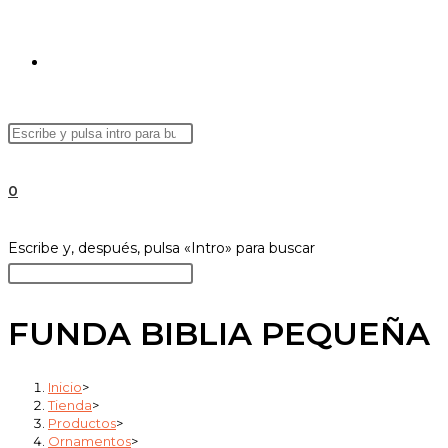
ALTERNAR
Buscar
Pulsa
BÚSQUEDA
en
Escape
esta
para
0
web
cerrar
el
DE
Buscar
Escribe y, después, pulsa «Intro» para buscar
panel
en
Pulsa
de
esta
Escape
búsqueda.
web
para
FUNDA BIBLIA PEQUEÑA
LA
cerrar
el
Inicio
>
panel
Tienda
>
WEB
de
Productos
>
Ornamentos
>
búsqueda.