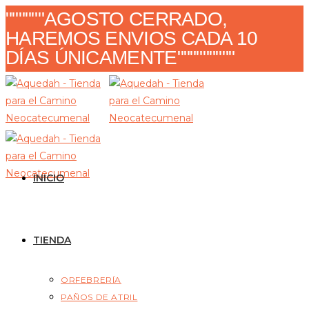
Ir
""""""AGOSTO CERRADO,
al
HAREMOS ENVIOS CADA 10
contenido
DÍAS ÚNICAMENTE"""""""""
INICIO
TIENDA
ORFEBRERÍA
PAÑOS DE ATRIL