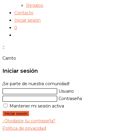
Regalos
Contacto
Iniciar sesión
0
Alternar
búsqueda
×
de
la
Carrito
web
Iniciar sesión
¡Se parte de nuestra comunidad!
Usuario
Contraseña
Mantener mi sesión activa
Iniciar sesión
¿Olvidaste tu contraseña?
Política de privacidad