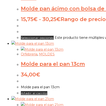
Molde pan ácimo con bolsa de 
15,75
€
-
30,25
€
Rango de precios
Este producto tiene múltiples 
Seleccionar opciones
Orfebrería
,
MOLDES
Molde para el pan 13cm
34,00
€
Molde para el pan 13cm
Añadir al carrito