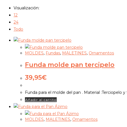
Visualización:
12
24
Todo
MOLDES
,
Fundas
,
MALETINES
,
Ornamentos
Funda molde pan tercipelo
39,95
€
Funda para el molde del pan . Material :Terciopelo y 
Añadir al carrito
MOLDES
,
MALETINES
,
Ornamentos