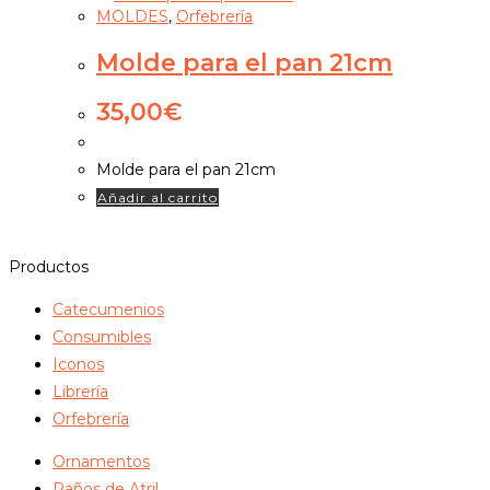
MOLDES
,
Orfebrería
Molde para el pan 21cm
35,00
€
Molde para el pan 21cm
Añadir al carrito
Productos
Catecumenios
Consumibles
Iconos
Librería
Orfebrería
Ornamentos
Paños de Atril