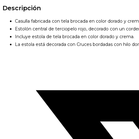
terciopelo
Descripción
cantidad
Casulla fabricada con tela brocada en color dorado y crem
Estolón central de terciopelo rojo, decorado con un corde
Incluye estola de tela brocada en color dorado y crema.
La estola está decorada con Cruces bordadas con hilo dor
Opens
in
a
new
window