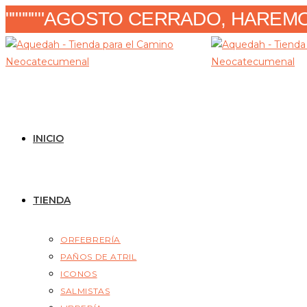
Ir
""""""AGOSTO CERRADO, HAREMOS
al
contenido
INICIO
TIENDA
ORFEBRERÍA
PAÑOS DE ATRIL
ICONOS
SALMISTAS