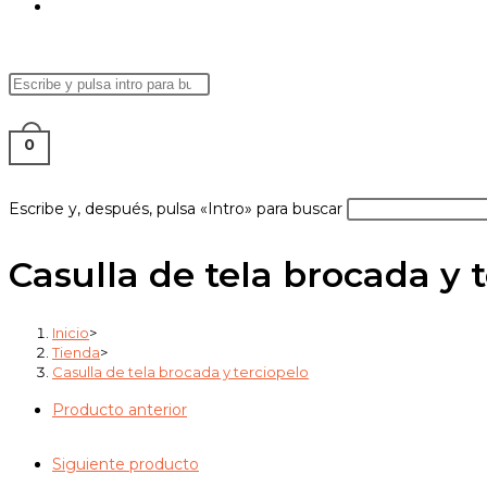
ALTERNAR
Buscar
Pulsa
BÚSQUEDA
en
Escape
esta
para
0
web
cerrar
el
DE
Buscar
Escribe y, después, pulsa «Intro» para buscar
panel
en
de
esta
Casulla de tela brocada y 
búsqueda.
web
LA
Inicio
>
Tienda
>
Casulla de tela brocada y terciopelo
WEB
Producto anterior
Siguiente producto