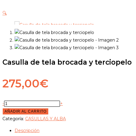
🔍
Casulla de tela brocada y terciopelo
275,00
€
Casulla
-
+
de
AÑADIR AL CARRITO
tela
Categoría:
CASULLAS Y ALBA
brocada
Descripción
y