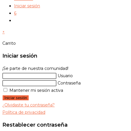
Iniciar sesión
6
Alternar
búsqueda
×
de
la
Carrito
web
Iniciar sesión
¡Se parte de nuestra comunidad!
Usuario
Contraseña
Mantener mi sesión activa
Iniciar sesión
¿Olvidaste tu contraseña?
Política de privacidad
Restablecer contraseña