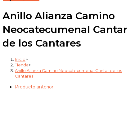
precios:
desde
Anillo Alianza Camino
54,00€
hasta
Neocatecumenal Cantar
85,00€
de los Cantares
Inicio
>
Tienda
>
Anillo Alianza Camino Neocatecumenal Cantar de los
Cantares
Producto anterior