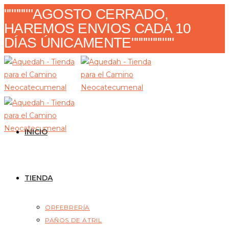
Ir
""""""AGOSTO CERRADO,
al
HAREMOS ENVIOS CADA 10
contenido
DÍAS ÚNICAMENTE"""""""""
INICIO
TIENDA
ORFEBRERÍA
PAÑOS DE ATRIL