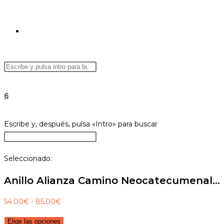
ALTERNAR
Buscar
Pulsa
BÚSQUEDA
en
Escape
esta
para
6
web
cerrar
el
DE
Buscar
Escribe y, después, pulsa «Intro» para buscar
panel
en
Pulsa
de
esta
Escape
búsqueda.
Seleccionado:
web
para
LA
cerrar
Anillo Alianza Camino Neocatecumenal…
el
panel
Rango
54,00
€
-
85,00
€
WEB
de
de
Elige las opciones
búsqueda.