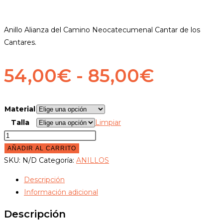
Anillo Alianza del Camino Neocatecumenal Cantar de los
Cantares.
Rango
54,00
€
-
85,00
€
de
precios
Material
Talla
Limpiar
desde
Anillo
54,00€
Alianza
AÑADIR AL CARRITO
hasta
Camino
SKU:
N/D
Categoría:
ANILLOS
Neocatecumenal
85,00€
Descripción
Cantar
Información adicional
de
los
Descripción
Cantares