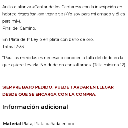
cantidad
Anillo o alianza «Cantar de los Cantares» con la inscripción en
hebreo אני אהובתי והוא הכל בשבילי («Yo soy para mi amado y él es
para mi»).
Final del Camino.
En Plata de 1ª Ley o en plata con baño de oro.
Tallas 12-33
*Para las medidas es necesario conocer la talla del dedo en la
que quiere llevarla. No dude en consultarnos. (Talla mínima 12)
SIEMPRE BAJO PEDIDO. PUEDE TARDAR EN LLEGAR
DESDE QUE SE ENCARGA CON LA COMPRA.
Información adicional
Material
Plata, Plata bañada en oro