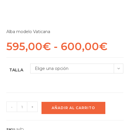
Alba modelo Vaticana
595,00
€
-
600,00
€
Elige una opción
TALLA
-
+
AÑADIR AL CARRITO
SKU:
N/D