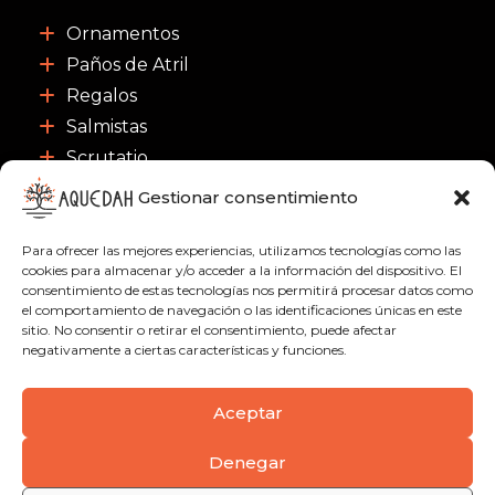
Ornamentos
Paños de Atril
Regalos
Salmistas
Scrutatio
Gestionar consentimiento
CONTACTO
Para ofrecer las mejores experiencias, utilizamos tecnologías como las
C/ Nuestra Señora de las Nieves 3, 46003 -
cookies para almacenar y/o acceder a la información del dispositivo. El
Valencia
consentimiento de estas tecnologías nos permitirá procesar datos como
el comportamiento de navegación o las identificaciones únicas en este
963 91 18 21
sitio. No consentir o retirar el consentimiento, puede afectar
negativamente a ciertas características y funciones.
622 51 01 09
info@aquedah.com
Aceptar
Denegar
Política de privacidad
Condiciones de compra
Envíos