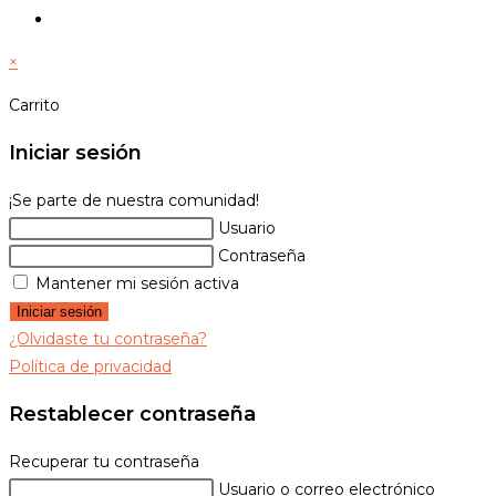
Alternar
búsqueda
×
de
la
Carrito
web
Iniciar sesión
¡Se parte de nuestra comunidad!
Usuario
Contraseña
Mantener mi sesión activa
Iniciar sesión
¿Olvidaste tu contraseña?
Política de privacidad
Restablecer contraseña
Recuperar tu contraseña
Usuario o correo electrónico