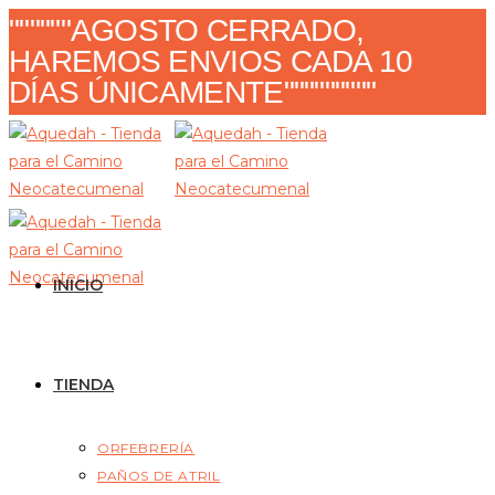
Ir
""""""AGOSTO CERRADO,
al
HAREMOS ENVIOS CADA 10
contenido
DÍAS ÚNICAMENTE"""""""""
INICIO
TIENDA
ORFEBRERÍA
PAÑOS DE ATRIL