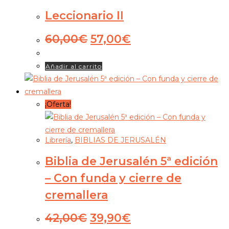
Leccionario II
El
El
60,00
€
57,00
€
precio
precio
original
actual
Añadir al carrito
era:
es:
60,00€.
57,00€.
¡Oferta!
Librería
,
BIBLIAS DE JERUSALÉN
Biblia de Jerusalén 5ª edición
– Con funda y cierre de
cremallera
El
El
42,00
€
39,90
€
precio
precio