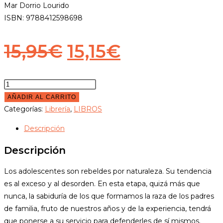
Mar Dorrio Lourido
ISBN: 9788412598698
El
El
15,95
€
15,15
€
precio
precio
original
actual
Adolescencia
en
AÑADIR AL CARRITO
era:
es:
clave
Categorías:
Librería
,
LIBROS
15,95€.
15,15€.
de
Descripción
Dios
cantidad
Descripción
Los adolescentes son rebeldes por naturaleza. Su tendencia
es al exceso y al desorden. En esta etapa, quizá más que
nunca, la sabiduría de los que formamos la raza de los padres
de familia, fruto de nuestros años y de la experiencia, tendrá
que ponerse a su servicio para defenderles de sí mismos.