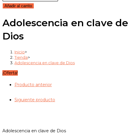
original
actual
en
Añadir al carrito
era:
es:
clave
15,95€.
15,15€.
Adolescencia en clave de
de
Dios
Dios
cantidad
Inicio
>
Tienda
>
Adolescencia en clave de Dios
¡Oferta!
Producto anterior
Siguiente producto
Adolescencia en clave de Dios