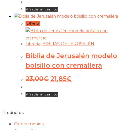
original
actual
Añadir al carrito
era:
es:
42,00€.
39,90€.
¡Oferta!
Librería
,
BIBLIAS DE JERUSALÉN
Biblia de Jerusalén modelo
bolsillo con cremallera
El
El
23,00
€
21,85
€
precio
precio
original
actual
Añadir al carrito
era:
es:
23,00€.
21,85€.
Productos
Catecumenios