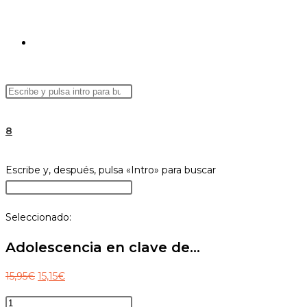
ALTERNAR
Buscar
Pulsa
BÚSQUEDA
en
Escape
esta
para
8
web
cerrar
el
DE
Buscar
Escribe y, después, pulsa «Intro» para buscar
panel
en
Pulsa
de
esta
Escape
búsqueda.
Seleccionado:
web
para
LA
cerrar
Adolescencia en clave de…
el
panel
El
El
15,95
€
15,15
€
WEB
de
precio
precio
Adolescencia
búsqueda.