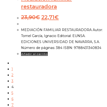
restauradora
El
El
23,90
€
22,71
€
precio
precio
original
actual
MEDIACIÓN FAMILIAR RESTAURADORA Autor:
era:
es:
Tornel García, Ignacio Editorial: EUNSA.
23,90€.
22,71€.
EDICIONES UNIVERSIDAD DE NAVARRA, S.A.
Número de páginas: 384 ISBN: 9788431340834
Añadir al carrito
1
2
3
4
5
6
7