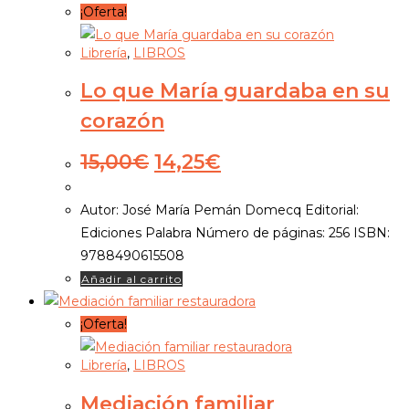
¡Oferta!
Librería
,
LIBROS
Lo que María guardaba en su
corazón
El
El
15,00
€
14,25
€
precio
precio
original
actual
Autor: José María Pemán Domecq Editorial:
era:
es:
Ediciones Palabra Número de páginas: 256 ISBN:
15,00€.
14,25€.
9788490615508
Añadir al carrito
¡Oferta!
Librería
,
LIBROS
Mediación familiar