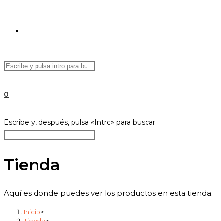
ALTERNAR
Buscar
Pulsa
BÚSQUEDA
en
Escape
esta
para
0
web
cerrar
el
DE
Buscar
Escribe y, después, pulsa «Intro» para buscar
panel
en
Pulsa
de
esta
Escape
búsqueda.
web
para
Tienda
LA
cerrar
el
Aquí es donde puedes ver los productos en esta tienda.
panel
WEB
de
Inicio
>
búsqueda.
Tienda
>