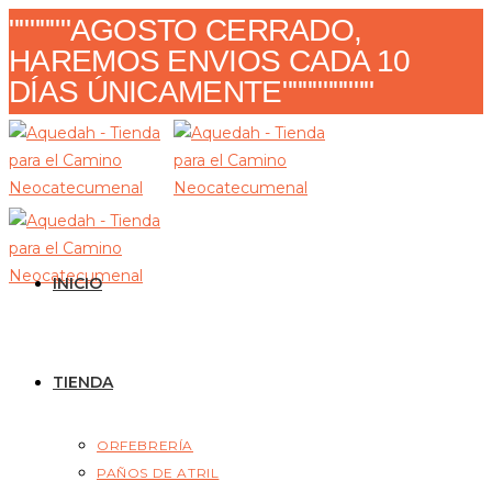
Ir
""""""AGOSTO CERRADO,
al
HAREMOS ENVIOS CADA 10
contenido
DÍAS ÚNICAMENTE"""""""""
INICIO
TIENDA
ORFEBRERÍA
PAÑOS DE ATRIL