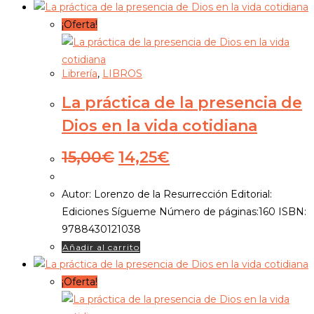
¡Oferta!
Librería
,
LIBROS
La práctica de la presencia de
Dios en la vida cotidiana
El
El
15,00
€
14,25
€
precio
precio
original
actual
Autor: Lorenzo de la Resurrección Editorial:
era:
es:
Ediciones Sígueme Número de páginas:160 ISBN:
15,00€.
14,25€.
9788430121038
Añadir al carrito
¡Oferta!