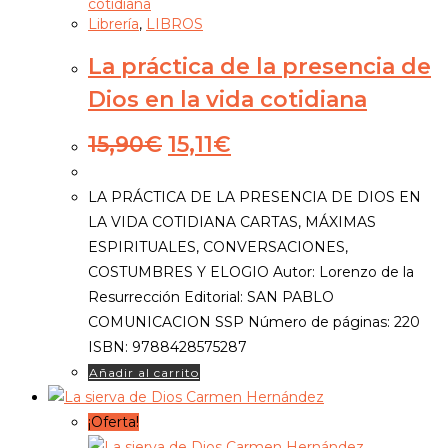
Librería
,
LIBROS
La práctica de la presencia de
Dios en la vida cotidiana
El
El
15,90
€
15,11
€
precio
precio
original
actual
LA PRÁCTICA DE LA PRESENCIA DE DIOS EN
era:
es:
LA VIDA COTIDIANA CARTAS, MÁXIMAS
15,90€.
15,11€.
ESPIRITUALES, CONVERSACIONES,
COSTUMBRES Y ELOGIO Autor: Lorenzo de la
Resurrección Editorial: SAN PABLO
COMUNICACION SSP Número de páginas: 220
ISBN: 9788428575287
Añadir al carrito
¡Oferta!