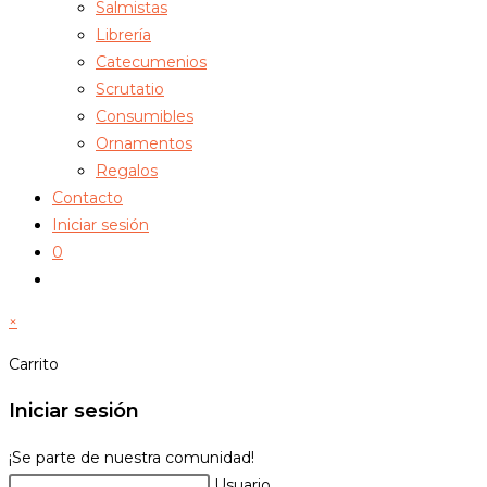
Salmistas
Librería
Catecumenios
Scrutatio
Consumibles
Ornamentos
Regalos
Contacto
Iniciar sesión
0
Alternar
búsqueda
×
de
la
Carrito
web
Iniciar sesión
¡Se parte de nuestra comunidad!
Usuario