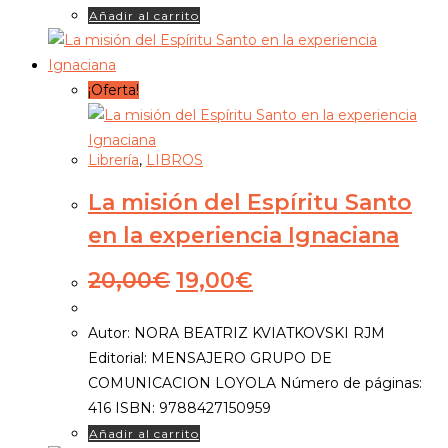
Añadir al carrito
¡Oferta!
Librería
,
LIBROS
La misión del Espíritu Santo
en la experiencia Ignaciana
El
El
20,00
€
19,00
€
precio
precio
original
actual
Autor: NORA BEATRIZ KVIATKOVSKI RJM
era:
es:
Editorial: MENSAJERO GRUPO DE
20,00€.
19,00€.
COMUNICACION LOYOLA Número de páginas:
416 ISBN: 9788427150959
Añadir al carrito