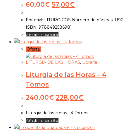
se
El
El
60,00
€
57,00
€
precio
precio
pueden
original
actual
elegir
Editorial: LITURGICOS Número de páginas: 1196
era:
es:
en
ISBN: 9788492586981
60,00€.
57,00€.
la
Añadir al carrito
página
de
¡Oferta!
producto
LITURGIA DE LAS HORAS
,
Librería
Liturgia de las Horas – 4
Tomos
El
El
240,00
€
228,00
€
precio
precio
original
actual
Liturgia de las Horas - 4 Tomos
era:
es:
Añadir al carrito
240,00€.
228,00€.