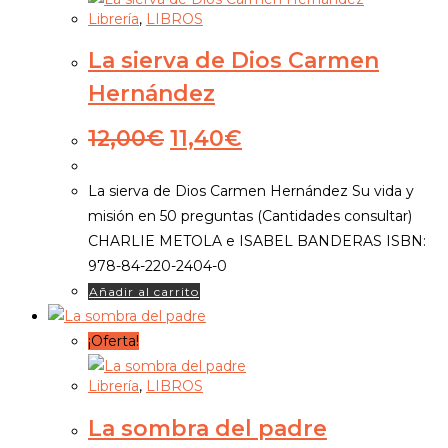
Librería
,
LIBROS
La sierva de Dios Carmen
Hernández
El
El
12,00
€
11,40
€
precio
precio
original
actual
La sierva de Dios Carmen Hernández Su vida y
era:
es:
misión en 50 preguntas (Cantidades consultar)
12,00€.
11,40€.
CHARLIE METOLA e ISABEL BANDERAS ISBN:
978-84-220-2404-0
Añadir al carrito
¡Oferta!
Librería
,
LIBROS
La sombra del padre