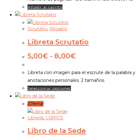
22,00€.
20,90€.
Añadir al carrito
Scrutatio
,
Regalos
Libreta Scrutatio
Rango
5,00
€
-
8,00
€
de
precios:
Libreta con imagen para el escrute de la palabra y
desde
anotaciones personales. 2 tamaños.
5,00€
Este
Seleccionar opciones
hasta
producto
8,00€
tiene
¡Oferta!
múltiples
Librería
,
LIBROS
variantes.
Las
Libro de la Sede
opciones