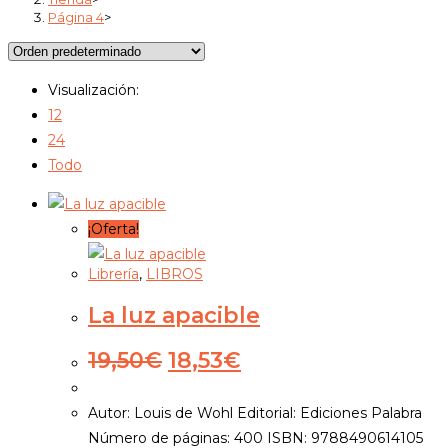
Página 4
>
Visualización:
12
24
Todo
¡Oferta!
Librería
,
LIBROS
La luz apacible
El
El
19,50
€
18,53
€
precio
precio
original
actual
Autor: Louis de Wohl Editorial: Ediciones Palabra
era:
es:
Número de páginas: 400 ISBN: 9788490614105
19,50€.
18,53€.