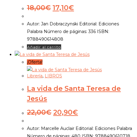
El
El
18,00
€
17,10
€
precio
precio
original
actual
Autor: Jan Dobraczynski Editorial: Ediciones
era:
es:
Palabra Número de páginas: 336 ISBN:
18,00€.
17,10€.
9788490614808
Añadir al carrito
¡Oferta!
Librería
,
LIBROS
La vida de Santa Teresa de
Jesús
El
El
22,00
€
20,90
€
precio
precio
original
actual
Autor: Marcelle Auclair Editorial: Ediciones Palabra
era:
es:
Número de páginas: 480 ISBN: 9788490610718