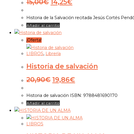
El
El
15,00
€
14,25
€
precio
precio
original
actual
Historia de la Salvación recitada Jesús Cortés Pe
era:
es:
Añadir al carrito
15,00€.
14,25€.
¡Oferta!
LIBROS
,
Librería
Historia de salvación
El
El
20,90
€
19,86
€
precio
precio
original
actual
Historia de salvación ISBN: 9788481690170
era:
es:
Añadir al carrito
20,90€.
19,86€.
LIBROS