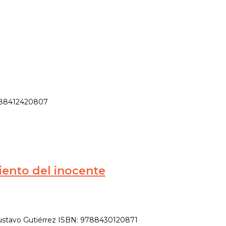
9788412420807
iento del inocente
 Gustavo Gutiérrez ISBN: 9788430120871