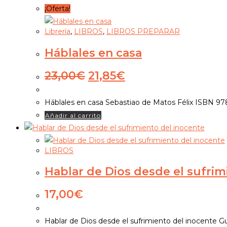
¡Oferta!
Librería
,
LIBROS
,
LIBROS PREPARAR
Háblales en casa
El
El
23,00
€
21,85
€
precio
precio
original
actual
Háblales en casa Sebastiao de Matos Félix ISBN 
era:
es:
Añadir al carrito
23,00€.
21,85€.
LIBROS
Hablar de Dios desde el sufrim
17,00
€
Hablar de Dios desde el sufrimiento del inocente