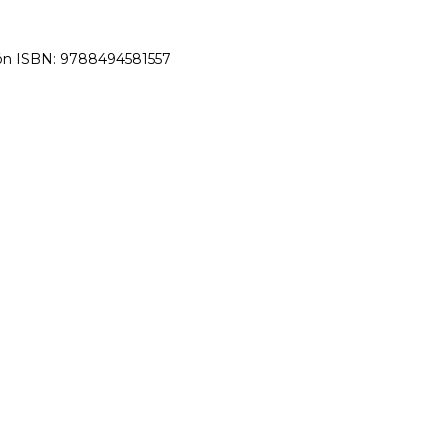
ndón ISBN: 9788494581557