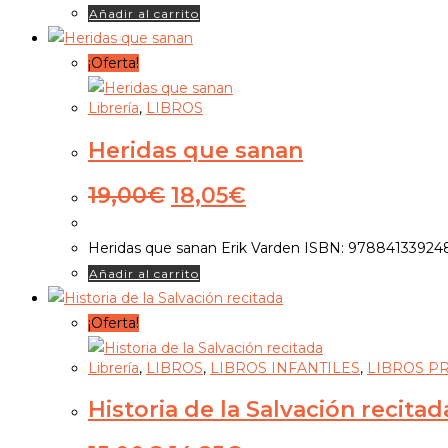
Añadir al carrito
¡Oferta!
Librería
,
LIBROS
Heridas que sanan
El
El
19,00
€
18,05
€
precio
precio
original
actual
Heridas que sanan Erik Varden ISBN: 97884133924
era:
es:
Añadir al carrito
19,00€.
18,05€.
¡Oferta!
Librería
,
LIBROS
,
LIBROS INFANTILES
,
LIBROS P
Historia de la Salvación recitad