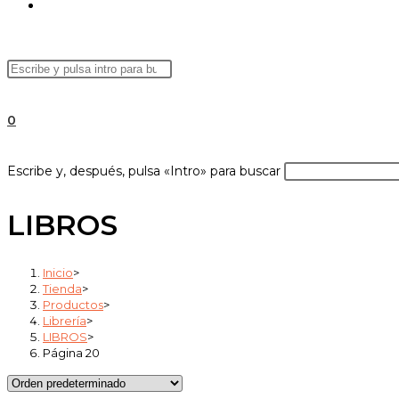
ALTERNAR
Buscar
Pulsa
BÚSQUEDA
en
Escape
esta
para
0
web
cerrar
el
DE
Buscar
Escribe y, después, pulsa «Intro» para buscar
panel
en
de
esta
LIBROS
búsqueda.
web
LA
Inicio
>
Tienda
>
Productos
>
Librería
>
WEB
LIBROS
>
Página 20