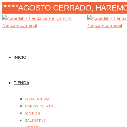
Ir
""""""AGOSTO CERRADO, HAREMOS
al
contenido
INICIO
TIENDA
ORFEBRERÍA
PAÑOS DE ATRIL
ICONOS
SALMISTAS