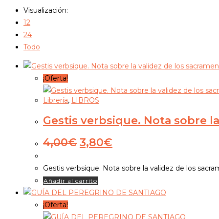
Visualización:
12
24
Todo
¡Oferta!
Librería
,
LIBROS
Gestis verbsique. Nota sobre l
El
El
4,00
€
3,80
€
precio
precio
original
actual
Gestis verbsique. Nota sobre la validez de los
era:
es:
Añadir al carrito
4,00€.
3,80€.
¡Oferta!