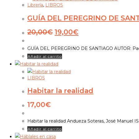
Librería
,
LIBROS
GUÍA DEL PEREGRINO DE SAN
El
El
20,00
€
19,00
€
precio
precio
original
actual
GUÍA DEL PEREGRINO DE SANTIAGO AUTOR: Paolo 
era:
es:
Añadir al carrito
20,00€.
19,00€.
LIBROS
Habitar la realidad
17,00
€
Habitar la realidad Andueza Soteras, José Manue
Añadir al carrito