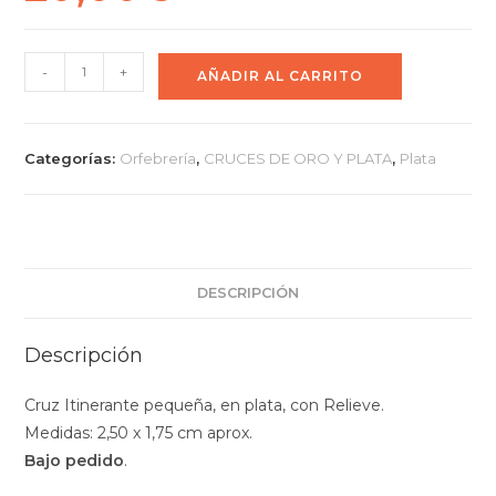
-
+
AÑADIR AL CARRITO
Categorías:
Orfebrería
,
CRUCES DE ORO Y PLATA
,
Plata
DESCRIPCIÓN
Descripción
Cruz Itinerante pequeña, en plata, con Relieve.
Medidas: 2,50 x 1,75 cm aprox.
Bajo pedido
.