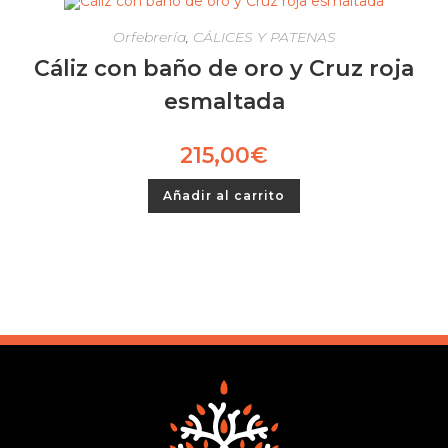
Orfebrería
,
CÁLICES Y PATENAS
Cáliz con baño de oro y Cruz roja
esmaltada
215,00
€
Añadir al carrito