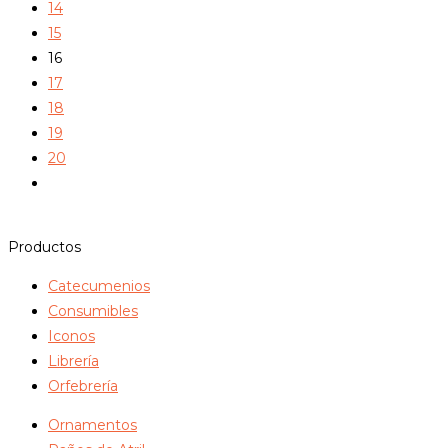
14
15
16
17
18
19
20
Productos
Catecumenios
Consumibles
Iconos
Librería
Orfebrería
Ornamentos