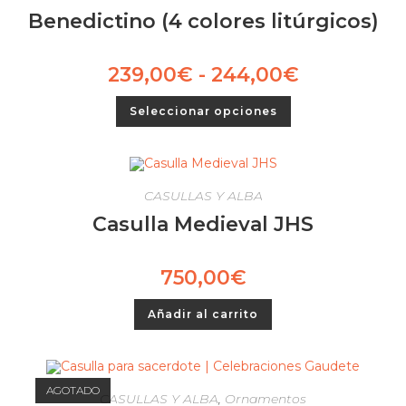
Benedictino (4 colores litúrgicos)
239,00
€
-
244,00
€
Seleccionar opciones
CASULLAS Y ALBA
Casulla Medieval JHS
750,00
€
Añadir al carrito
AGOTADO
CASULLAS Y ALBA
,
Ornamentos