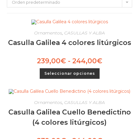
Orden predeterminado
Ornamentos
,
CASULLAS Y ALBA
Casulla Galilea 4 colores litúrgicos
239,00
€
-
244,00
€
Seleccionar opciones
Ornamentos
,
CASULLAS Y ALBA
Casulla Galilea Cuello Benedictino
(4 colores litúrgicos)