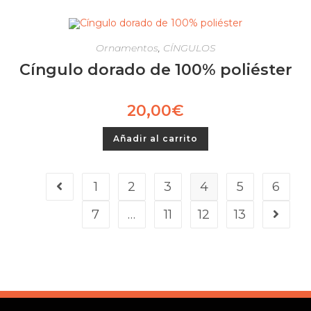
Ornamentos
,
CÍNGULOS
Cíngulo dorado de 100% poliéster
20,00
€
Añadir al carrito
1
2
3
4
5
6
7
…
11
12
13