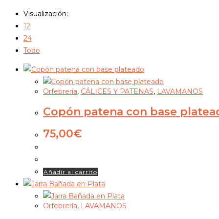
Visualización:
12
24
Todo
Orfebrería
,
CÁLICES Y PATENAS
,
LAVAMANOS
Copón patena con base platea
75,00
€
Añadir al carrito
Orfebrería
,
LAVAMANOS