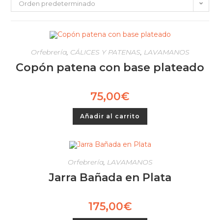
Orden predeterminado
Orfebrería
,
CÁLICES Y PATENAS
,
LAVAMANOS
Copón patena con base plateado
75,00
€
Añadir al carrito
Orfebrería
,
LAVAMANOS
Jarra Bañada en Plata
175,00
€