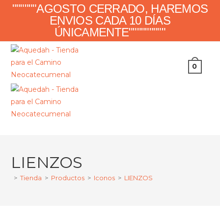
Ir
""""""AGOSTO CERRADO, HAREMOS
al
ENVIOS CADA 10 DÍAS
contenido
ÚNICAMENTE"""""""""
0
LIENZOS
>
Tienda
>
Productos
>
Iconos
>
LIENZOS