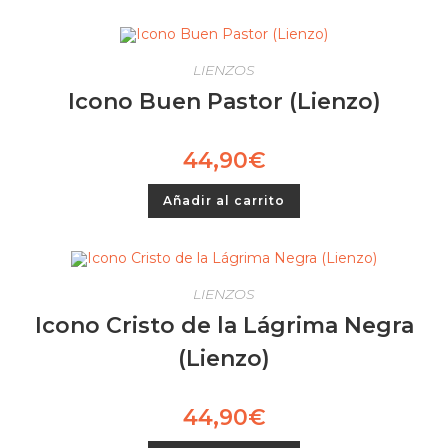
hasta
múltiples
75,00€
variantes.
Las
opciones
se
LIENZOS
pueden
elegir
Icono Buen Pastor (Lienzo)
en
la
página
de
44,90
€
producto
Añadir al carrito
LIENZOS
Icono Cristo de la Lágrima Negra
(Lienzo)
44,90
€