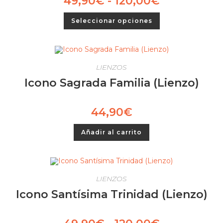
49,90
€
-
120,00
€
de
precios:
Este
desde
Seleccionar opciones
producto
49,90€
tiene
hasta
múltiples
120,00€
variantes.
Las
opciones
se
LIENZOS
pueden
elegir
Icono Sagrada Familia (Lienzo)
en
la
página
de
44,90
€
producto
Añadir al carrito
LIENZOS
Icono Santísima Trinidad (Lienzo)
Rango