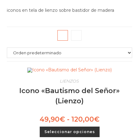
iconos en tela de lienzo sobre bastidor de madera
LIENZOS
Icono «Bautismo del Señor»
(Lienzo)
49,90
€
-
120,00
€
Rango
de
precios:
Este
desde
Seleccionar opciones
producto
49,90€
tiene