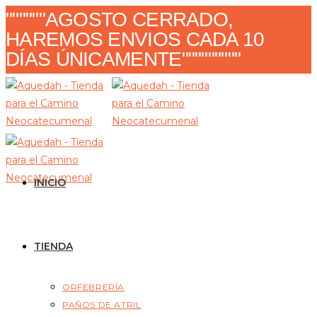
Ir
""""""AGOSTO CERRADO,
al
HAREMOS ENVIOS CADA 10
contenido
DÍAS ÚNICAMENTE"""""""""
INICIO
TIENDA
ORFEBRERÍA
PAÑOS DE ATRIL