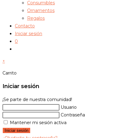
Consumibles
Ornamentos
Regalos
Contacto
Iniciar sesión
0
Alternar
búsqueda
×
de
la
Carrito
web
Iniciar sesión
¡Se parte de nuestra comunidad!
Usuario
Contraseña
Mantener mi sesión activa
Iniciar sesión