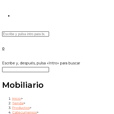
ALTERNAR
Buscar
Pulsa
BÚSQUEDA
en
Escape
esta
para
0
web
cerrar
el
DE
Buscar
Escribe y, después, pulsa «Intro» para buscar
panel
en
Pulsa
de
esta
Escape
búsqueda.
web
para
Mobiliario
LA
cerrar
el
Inicio
>
panel
Tienda
>
WEB
de
Productos
>
Catecumenios
>
búsqueda.